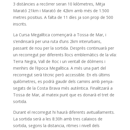
3 distàncies a recórrer seran 10 kilòmetres, Mitja
Marató 21km i Marató de 42km amb més de 1.500
metres positius. A falta de 11 díes ja son prop de 500
inscrits.
La Cursa Megalítica començarà a Tossa de Mar, i
s’endinsarà per una ruta d’uns 2km interurbans,
passant de nou per la sortida. Desprès continuarà per
un recorregut per diferents llocs emblemàtics de la vila:
Terra Negra, Vall de Roc i un ventall de dòlmens i
menhirs de l’època Megalítica. A més una part del
recorregut serà tècnic però accessible. En els últims
quilòmetres, es podrà gaudir dels camins amb penya-
segats de la Costa Brava més autèntica. Finalitzará a
Tossa de Mar, al mateix punt que es donarà el tret de
sortida.
Durant el recorregut hi haurà diferents avituallaments.
La sortida serà a les 8:30h amb tres calaixos de
sortida, segons la distancia, ritmes i nivell dels