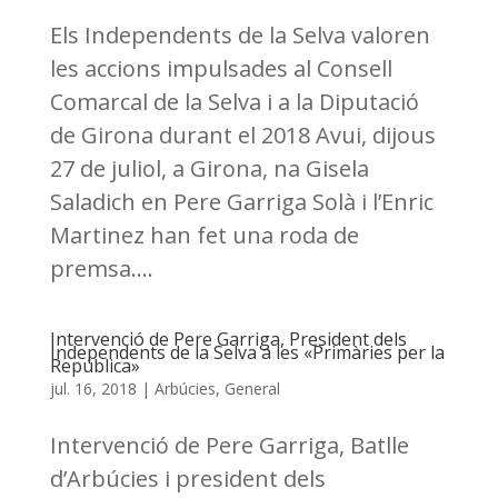
Els Independents de la Selva valoren
les accions impulsades al Consell
Comarcal de la Selva i a la Diputació
de Girona durant el 2018 Avui, dijous
27 de juliol, a Girona, na Gisela
Saladich en Pere Garriga Solà i l’Enric
Martinez han fet una roda de
premsa....
Intervenció de Pere Garriga, President dels
Independents de la Selva a les «Primàries per la
República»
jul. 16, 2018
|
Arbúcies
,
General
Intervenció de Pere Garriga, Batlle
d’Arbúcies i president dels