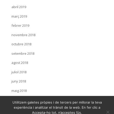
abril 2019
març 2019
febrer 2019
novembre 2018
octubre 2018
setembre 2018
agost 2018
juliol 2018
juny 2018
maig 2018
març 2018
Utilitzem galetes pròpies i de tercers per millorar la teva
experiència i analitzar el trànsit de la web. En fer clic a
desembre 2016
Accepta-ho tot, n’acceptes l’ús.