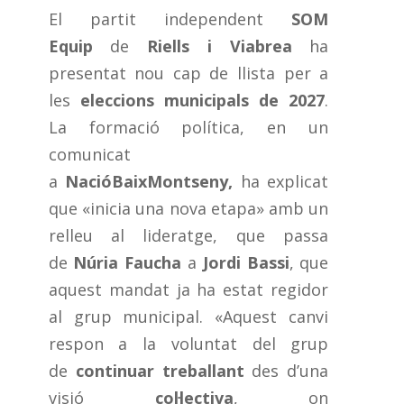
El partit independent
SOM
Equip
de
Riells i Viabrea
ha
presentat nou cap de llista per a
les
eleccions municipals de 2027
.
La formació política, en un
comunicat
a
NacióBaixMontseny,
ha explicat
que
«inicia una nova etapa» amb un
relleu al lideratge, que passa
de
Núria Faucha
a
Jordi Bassi
, que
aquest mandat ja ha estat regidor
al grup municipal. «Aquest canvi
respon a la voluntat del grup
de
continuar treballant
des d’una
visió
col·lectiva
, on