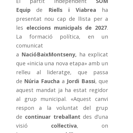
El partit independent
SOM
Equip
de
Riells i Viabrea
ha
presentat nou cap de llista per a
les
eleccions municipals de 2027
.
La formació política, en un
comunicat
a
NacióBaixMontseny,
ha explicat
que
«inicia una nova etapa» amb un
relleu al lideratge, que passa
de
Núria Faucha
a
Jordi Bassi
, que
aquest mandat ja ha estat regidor
al grup municipal. «Aquest canvi
respon a la voluntat del grup
de
continuar treballant
des d’una
visió
col·lectiva
, on