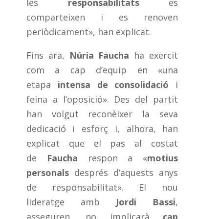
les
responsabilitats
es
comparteixen i es renoven
periòdicament», han explicat.
Fins ara,
Núria Faucha
ha exercit
com a cap d’equip en «una
etapa
intensa de consolidació
i
feina a l’oposició». Des del partit
han volgut reconèixer la seva
dedicació i esforç i, alhora, han
explicat que el pas al costat
de
Faucha
respon a «
motius
personals
després d’aquests anys
de responsabilitat». El nou
lideratge amb
Jordi Bassi
,
asseguren, no implicarà
cap