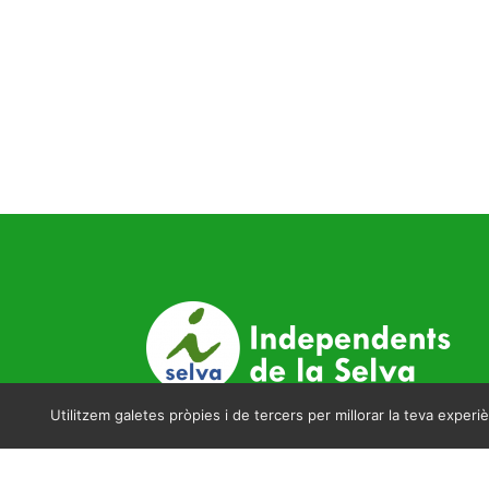
Utilitzem galetes pròpies i de tercers per millorar la teva experièn