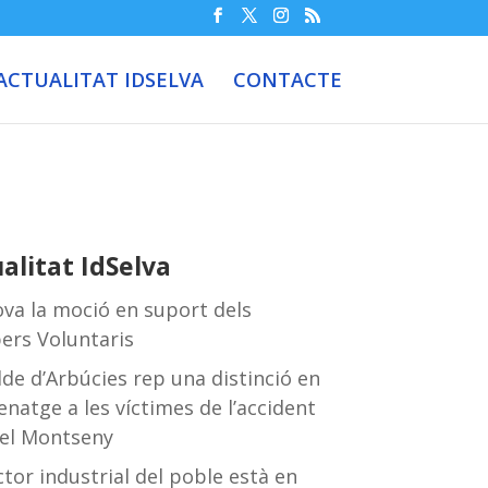
ACTUALITAT IDSELVA
CONTACTE
alitat IdSelva
ova la moció en suport dels
rs Voluntaris
alde d’Arbúcies rep una distinció en
enatge a les víctimes de l’accident
del Montseny
ctor industrial del poble està en