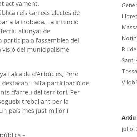
at activament.
Gener
lica i els càrrecs electes de
Llore
ar a la trobada. La intenció
Mass
fectiu allunyat de
Notíc
a participa a l’assemblea del
a visió del municipalisme
Riude
Sant 
Tossa
a i alcalde d’Arbúcies, Pere
Vilob
 destacant l’alta participació de
s d’arreu del territori. Per
egueix treballant per la
un país mes just millor i
Arxiu
juliol
epública –