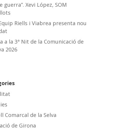
e guerra”. Xevi López, SOM
llots
quip Riells i Viabrea presenta nou
dat
va a la 3ª Nit de la Comunicació de
lva 2026
gories
litat
ies
ll Comarcal de la Selva
ació de Girona