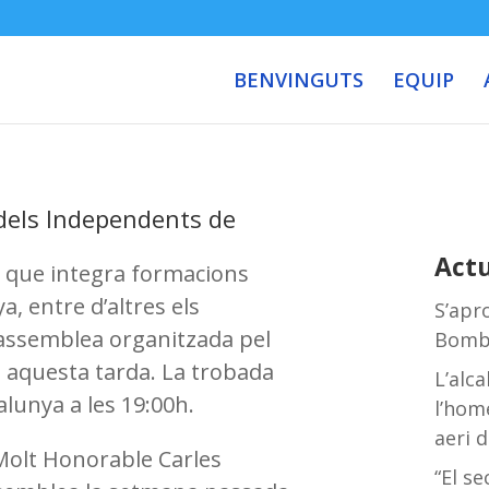
BENVINGUTS
EQUIP
 dels Independents de
Actu
, que integra formacions
, entre d’altres els
S’apr
l’assemblea organitzada pel
Bombe
à aquesta tarda. La trobada
L’alc
alunya a les 19:00h.
l’hom
aeri 
l Molt Honorable Carles
“El se