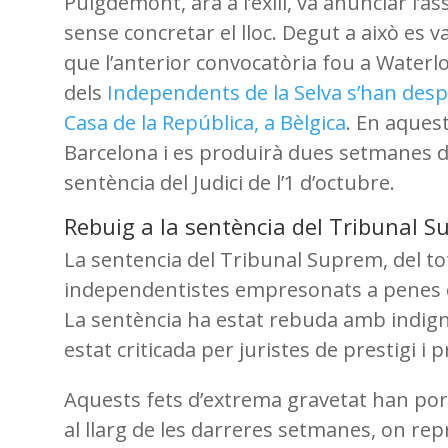
Puigdemont, ara a l’exili, va anunciar l
sense concretar el lloc. Degut a això es 
que l’anterior convocatòria fou a Waterl
dels
Independents de la Selva s’han desp
Casa de la República, a Bèlgica
. En aquest
Barcelona i es produirà dues setmanes 
sentència del Judici de l’1 d’octubre.
Rebuig a la sentència del Tribunal 
La sentencia del Tribunal Suprem, del tot
independentistes empresonats a penes 
La sentència ha estat rebuda amb indig
estat criticada per juristes de prestigi i
Aquests fets d’extrema gravetat han por
al llarg de les darreres setmanes, on rep