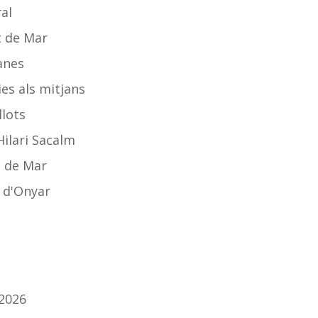
al
t de Mar
anes
ies als mitjans
llots
Hilari Sacalm
 de Mar
í d'Onyar
 2026