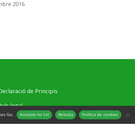
mbre 2016
Declaració de Principis
Avís legal
es l’ús.
Accepta-ho tot
Rebutja
Política de cookies
Política de Privacitat