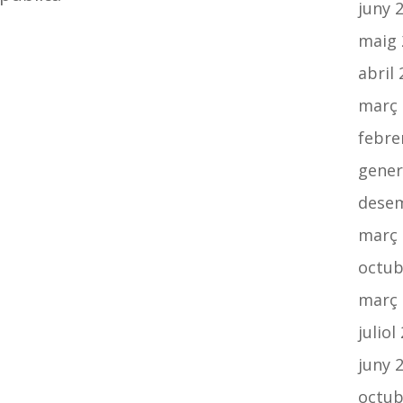
juny 
maig 
abril
març 
febre
gener
dese
març 
octub
març 
juliol
juny 
octub