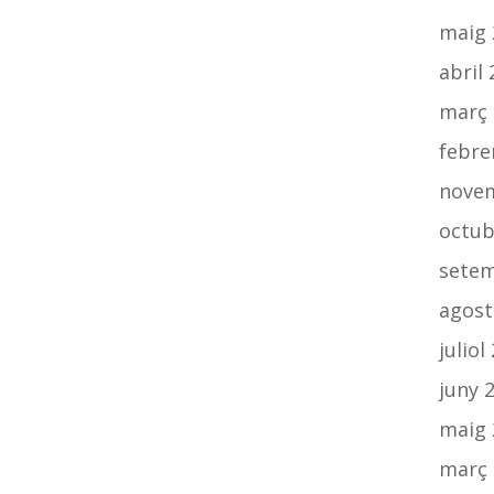
maig 
abril
març 
febre
nove
octub
setem
agost
juliol
juny 
maig 
març 