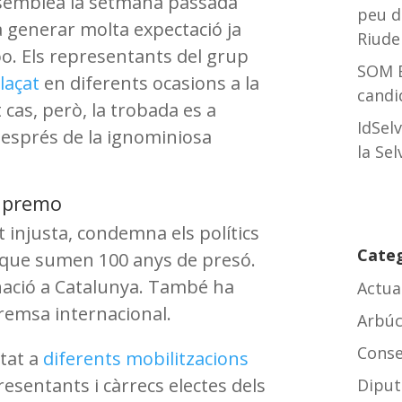
’assemblea la setmana passada
peu d
va generar molta expectació ja
Riude
oo. Els representants del grup
SOM E
laçat
en diferents ocasions a la
candi
 cas, però, la trobada es a
IdSel
després de la ignominiosa
la Se
Supremo
 injusta, condemna els polítics
Cate
que sumen 100 anys de presó.
nació a Catalunya. També ha
Actua
 premsa internacional.
Arbúc
Conse
tat a
diferents mobilitzacions
resentants i càrrecs electes dels
Diput