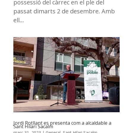
possessió del càrrec en el ple del
passat dimarts 2 de desembre. Amb
ell...
Jordi Rotllant es presenta com a alcaldable a
Sant Hilari Sacalm
març 31, 2023
|
General
,
Sant Hilari Sacalm